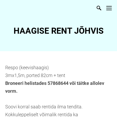
Eritelli
musel voodi Jaapani stiils voodi täispuidust mööbel puidust voodiraam puidust voodipõhi HAAGISRENT JÕHVIS
HAAGISE RENT JÕHVIS
Respo (keevishaagis)
3mx1,5m, ported 82cm + tent
Broneeri helistades 57868644 või täitke allolev
vorm.
Soovi korral saab rentida ilma tendita.
Kokkuleppeliselt võimalik rentida ka